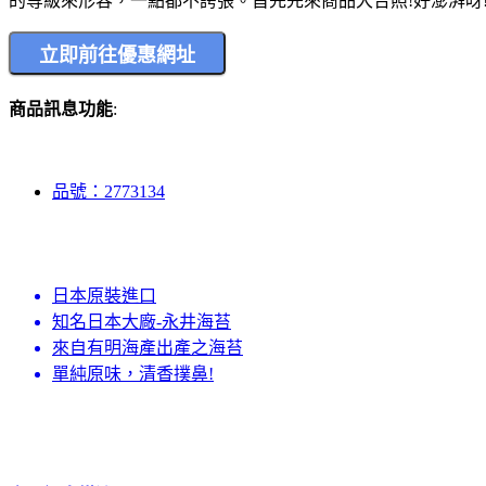
的等級來形容，一點都不誇張。首先先來商品大合照!好澎湃呀!
商品訊息功能
:
品號：2773134
日本原裝進口
知名日本大廠-永井海苔
來自有明海產出產之海苔
單純原味，清香撲鼻!