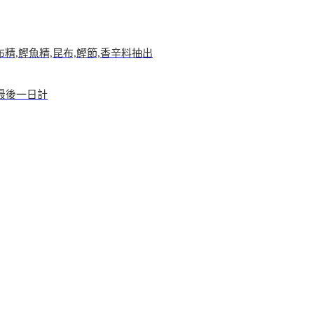
布精,鰹魚精,昆布,鰹節,香辛料抽出
月最後一日計