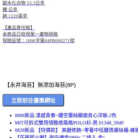
碳水化合物 53.3公克
糖 公克
鈉 1220毫克
【產品責任險】
本商品已投保第一產物保險
保險証號：1000字第04PR000271號
0806新品 漾感青春~鏤空蕾絲顯瘦背心洋裝-2色
MIT可拆式雙用領雅痞風格POLO衫-男 01348_5949
0828新品 【特價款】 美腿修飾~零著中低腰透膚絲襪-褲襪
【花蓮郭火腿】御品禮盒(900g 二條入-盒)