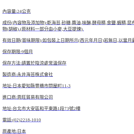
內容量:24公克
成份(內容物及添加物):乾海苔,砂糖,醬油,味醂,酵母精,食鹽,蝦精,昆
物(胡椒).(原材料一部分由小麥,大豆提煉).
有效日期(賞味期限):如包裝上日期所示(西元年月日)若無日,以當
保存期限:9個月
保存方法:請置於陰涼處常溫保存
製造商:永井海苔株式會社
地址:日本愛知縣豐橋市問屋町11-3
進口商:恩旺貿易有限公司
地址:台北市大安區和平東路1段73號2樓
電話:(02)2218-1010
原產地:日本