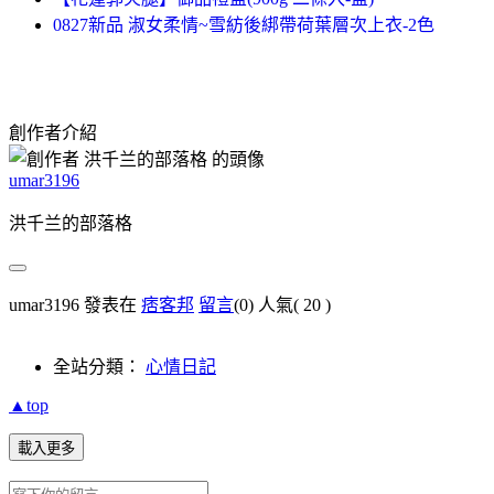
0827新品 淑女柔情~雪紡後綁帶荷葉層次上衣-2色
創作者介紹
umar3196
洪千兰的部落格
umar3196 發表在
痞客邦
留言
(0)
人氣(
20
)
全站分類：
心情日記
▲top
載入更多