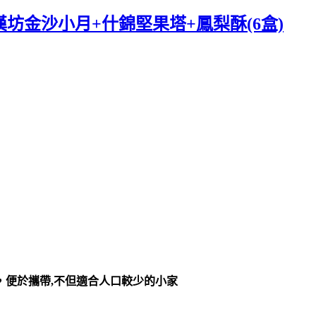
坊金沙小月+什錦堅果塔+鳳梨酥(6盒)
，便於攜帶,不但適合人口較少的小家