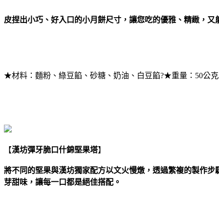
皮捏出小巧、好入口的小月餅尺寸，讓您吃的優雅、精緻，又
★材料：麵粉、綠豆餡、砂糖、奶油、白豆餡?★重量：50公克/個
【
漢坊彈牙脆口什錦堅果塔
】
將不同的堅果與漢坊獨家配方以文火慢燉，透過繁複的製作步
芽甜味，讓每一口都是絕佳搭配。