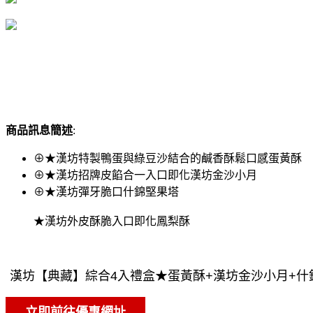
商品訊息簡述
:
⊕★漢坊特製鴨蛋與綠豆沙結合的鹹香酥鬆口感蛋黃酥
⊕★漢坊招牌皮餡合一入口即化漢坊金沙小月
⊕★漢坊彈牙脆口什錦堅果塔
★漢坊外皮酥脆入口即化鳳梨酥