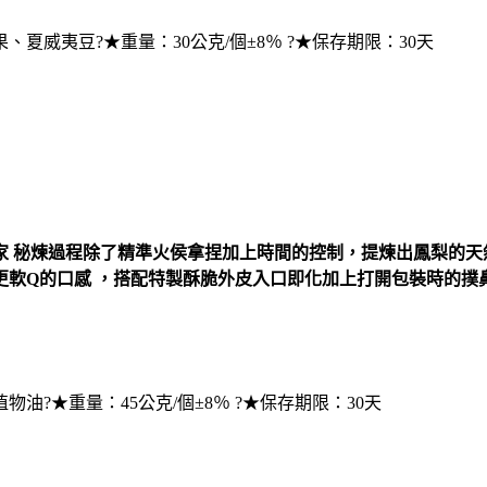
威夷豆?★重量：30公克/個±8％ ?★保存期限：30天
 秘煉過程除了精準火侯拿捏加上時間的控制，提煉出鳳梨的天
更軟Q的口感 ，搭配特製酥脆外皮入口即化加上打開包裝時的撲
?★重量：45公克/個±8％ ?★保存期限：30天