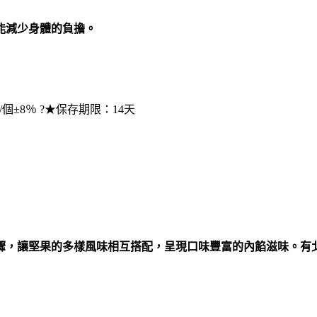
能減少身體的負擔。
±8％ ?★保存期限：14天
驟，讓堅果的多樣風味相互搭配，呈現口味豐富的內餡滋味。有