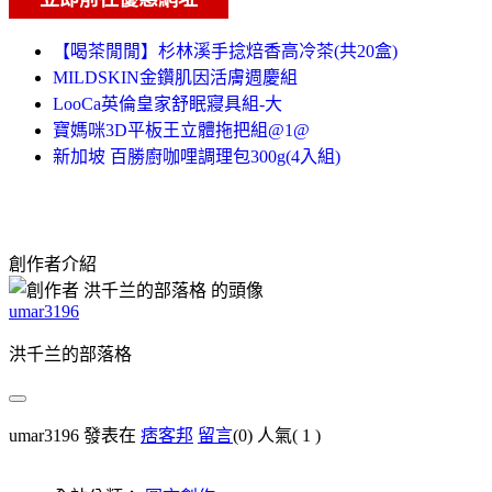
【喝茶閒閒】杉林溪手捻焙香高冷茶(共20盒)
MILDSKIN金鑽肌因活膚週慶組
LooCa英倫皇家舒眠寢具組-大
寶媽咪3D平板王立體拖把組@1@
新加坡 百勝廚咖哩調理包300g(4入組)
創作者介紹
umar3196
洪千兰的部落格
umar3196 發表在
痞客邦
留言
(0)
人氣(
1
)