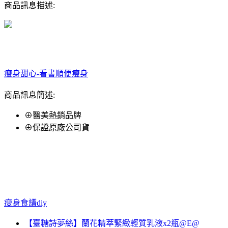
商品訊息描述:
瘦身甜心-看書順便瘦身
商品訊息簡述:
⊕醫美熱銷品牌
⊕保證原廠公司貨
瘦身食譜diy
【臺糖詩夢絲】蘭花精萃緊緻輕質乳液x2瓶@E@