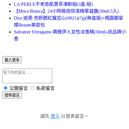
LA PERLE不老奇肌菁萃凍齡組(3盒-組)
【Moca Branca】24小時極效保濕精華凝露(30ml-5入)
Dior 迪奧 亮妍腮紅盤蕊心(#821)(7g)(無盒版)+橢圓銀星
燦Beaute美妝包
Salvatore Ferragamo 典雅伊人女性淡香精(30ml)-送品牌小
香
載入更多
公開留言
私密留言
發佈留言
請先
登入
以發表留言。