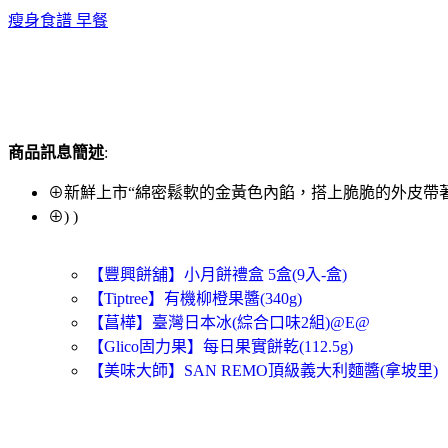
瘦身食譜 早餐
商品訊息簡述
:
⊕新鮮上市“綿密鬆軟的金黃色內餡，搭上脆脆的外皮帶
⊕) )
【豐興餅舖】小月餅禮盒 5盒(9入-盒)
【Tiptree】有機柳橙果醬(340g)
【菖樺】臺灣日本冰(綜合口味2組)@E@
【Glico固力果】每日果實餅乾(112.5g)
【美味大師】SAN REMO頂級義大利麵醬(拿坡里)