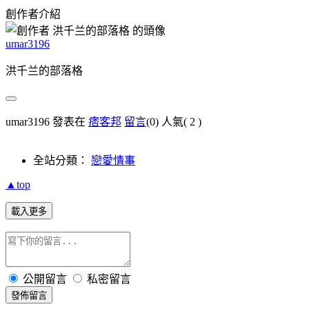
創作者介紹
umar3196
洪千兰的部落格
umar3196 發表在
痞客邦
留言
(0)
人氣(
2
)
全站分類：
戀愛情事
▲top
載入更多
公開留言
私密留言
發佈留言