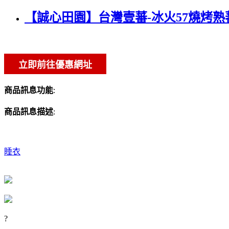
【誠心田園】台灣壹蕃-冰火57燒烤熟
商品訊息功能
:
商品訊息描述
:
睡衣
?